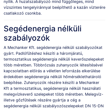
nyílik. A huzatszabályozó mind függőleges, mind
vízszintes tengelyiránnyal beépíthető a kazán vízterére
csatlakozó csonkba.
Segédenergia nélküli
szabályozók
A Mechanker Kft. segédenergia nélküli szabályozókat
gyárt. Padlófűtéshez készíti a háromjáratú,
termosztatikus segédenergia nélküli keverőszelepeket
több méretben. Többrózsás zuhanyozók létesítésével
kapcsolatban előírás a véletlen leforrázás elkerülése
érdekében segédenergia nélküli hőmérséklethatároló
beépítése. Zuhanyozók részére készíti a Mechanker
Kft a termosztatikus, segédenergia nélküli használati
melegvízkeverő szelepeket több méretben. Melegvíz-
illetve gőzfűtések részére gyártja a cég a
segédenergia nélküli szabályozószelepeket DN 15-DN