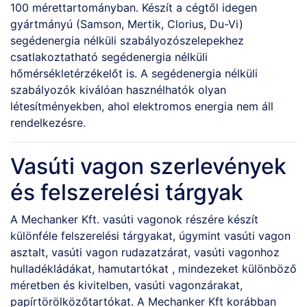
100 mérettartományban. Készít a cégtől idegen
gyártmányú (Samson, Mertik, Clorius, Du-Vi)
segédenergia nélküli szabályozószelepekhez
csatlakoztatható segédenergia nélküli
hőmérsékletérzékelőt is. A segédenergia nélküli
szabályozók kiválóan hasznélhatók olyan
létesítményekben, ahol elektromos energia nem áll
rendelkezésre.
Vasúti vagon szerlevények
és felszerelési tárgyak
A Mechanker Kft. vasúti vagonok részére készít
különféle felszerelési tárgyakat, úgymint vasúti vagon
asztalt, vasúti vagon rudazatzárat, vasúti vagonhoz
hulladékládákat, hamutartókat , mindezeket különböző
méretben és kivitelben, vasúti vagonzárakat,
papírtörölközőtartókat. A Mechanker Kft korábban