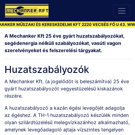
KER MŰSZAKI ÉS KERESKEDELMI KFT 2220 VECSÉS FŐ U 43. WWW
A Mechanker Kft 25 éve gyárt huzatszabályozókat,
segédenergia nélküli szabályozókat, vasúti vagon
szerelvényeket és felszerelési tárgyakat.
Huzatszabályozók
A Mechanker Kft. (a jogelődöt is beleszámítva) 25 éve
gyárt huzatszabályozót vegyestüzelésű kiskazánok
részére.
A huzatszabályozó a kazán égési levegőjét adagolja
az égéshez. A TH-1 huzatszabályozó készülék minden
olyan szilárdtüzelésű melegvízkazánhoz alkalmazható,
amelynek levegőadagoló ajtaja vízszintes tengelyen