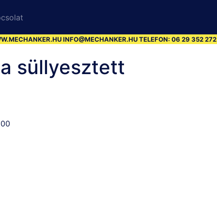
csolat
.MECHANKER.HU INFO@MECHANKER.HU TELEFON: 06 29 352 272 BA
a süllyesztett
000