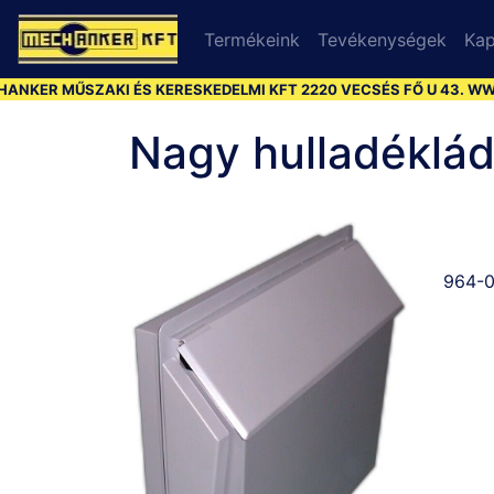
Termékeink
Tevékenységek
Kap
KER MŰSZAKI ÉS KERESKEDELMI KFT 2220 VECSÉS FŐ U 43. WWW
Nagy hulladéklád
964-