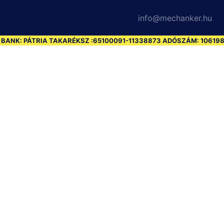
info@mechanker.hu
NK: PÁTRIA TAKARÉKSZ :65100091-11338873 ADÓSZÁM: 1061985