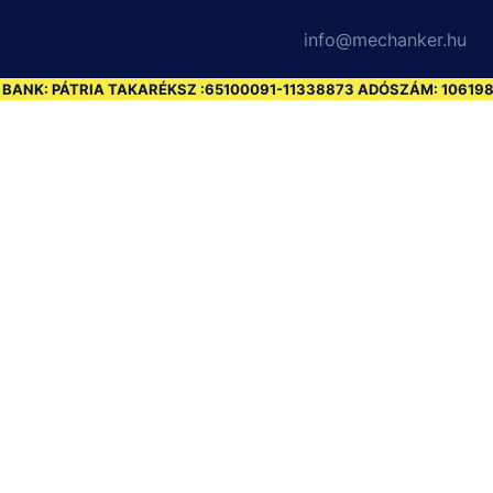
info@mechanker.hu
ANK: PÁTRIA TAKARÉKSZ :65100091-11338873 ADÓSZÁM: 1061985