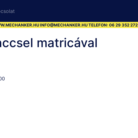
csolat
.MECHANKER.HU INFO@MECHANKER.HU TELEFON: 06 29 352 272 B
ccsel matricával
00