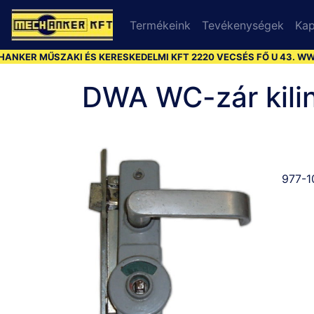
Termékeink
Tevékenységek
Kap
KER MŰSZAKI ÉS KERESKEDELMI KFT 2220 VECSÉS FŐ U 43. WWW
DWA WC-zár kilin
977-1